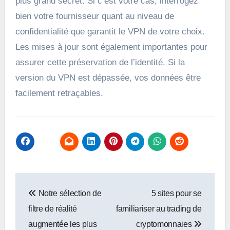
plus grand secret. Si c’est votre cas, interrogez
bien votre fournisseur quant au niveau de
confidentialité que garantit le VPN de votre choix.
Les mises à jour sont également importantes pour
assurer cette préservation de l’identité. Si la
version du VPN est dépassée, vos données être
facilement retraçables.
Navigation
Notre sélection de
5 sites pour se
de
filtre de réalité
familiariser au trading de
l’article
augmentée les plus
cryptomonnaies