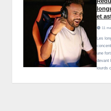
Rédui
long
et as
11 ma
Les longues sessions gaming demandent une
concent
une fort
devant 
lourds