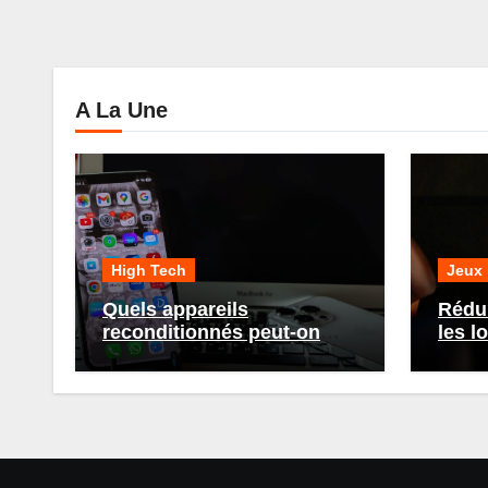
A La Une
High Tech
Jeux
Quels appareils
Rédui
reconditionnés peut-on
les l
acheter chez Recommerce
gamin
?
astu