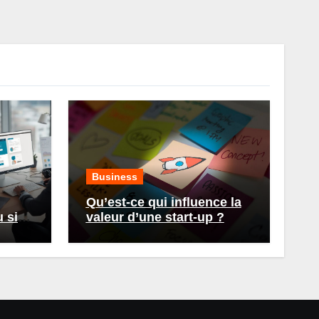
Business
Qu’est-ce qui influence la
 site
valeur d’une start-up ?