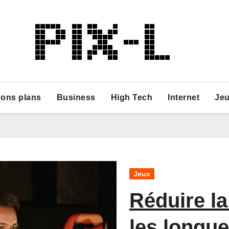
ons plans
Business
High Tech
Internet
Je
Jeux
Réduire la
les longu