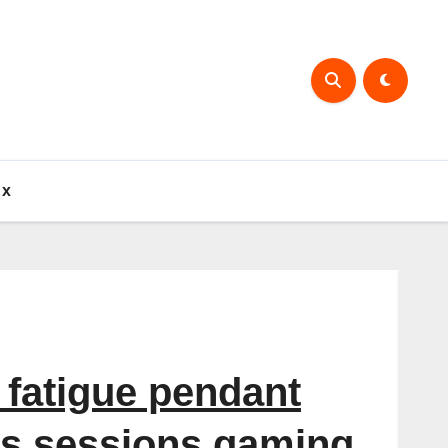
ux
 fatigue pendant
es sessions gaming