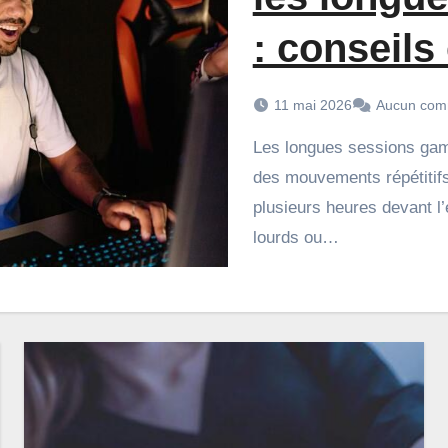
: conseils
11 mai 2026
Aucun com
Les longues sessions gaming demandent une concentration constante,
des mouvements répétitifs 
plusieurs heures devant l’
lourds ou…