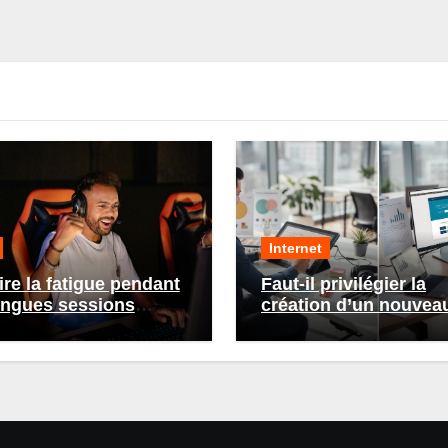
Internet
re la fatigue pendant
Faut-il privilégier la
ongues sessions
création d’un nouveau
g : conseils et
ou la refonte d’un site
ces
existant ?