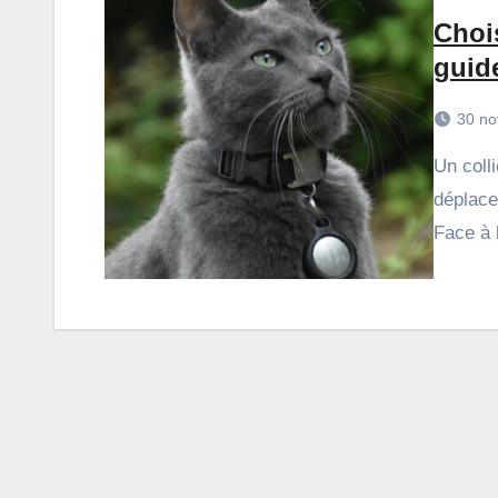
Chois
guid
30 no
Un collier GPS pour chat est un outil utile pour suivre les
déplace
Face à 