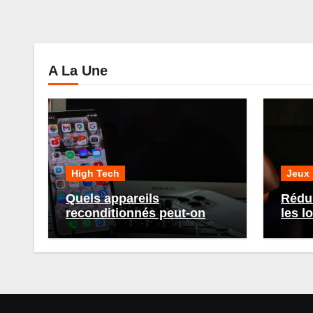
A La Une
High Tech
Jeux
Quels appareils
Rédui
reconditionnés peut-on
les l
acheter chez Recommerce
gamin
?
astu