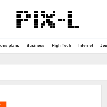
ons plans
Business
High Tech
Internet
Je
ech