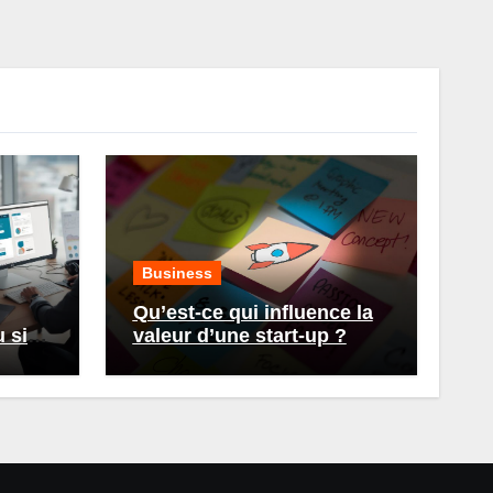
Business
Qu’est-ce qui influence la
 site
valeur d’une start-up ?