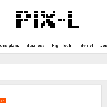
ons plans
Business
High Tech
Internet
Je
ech