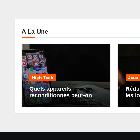
A La Une
High Tech
Jeux
Quels appareils
Rédui
reconditionnés peut-on
les l
acheter chez Recommerce
gamin
?
astu