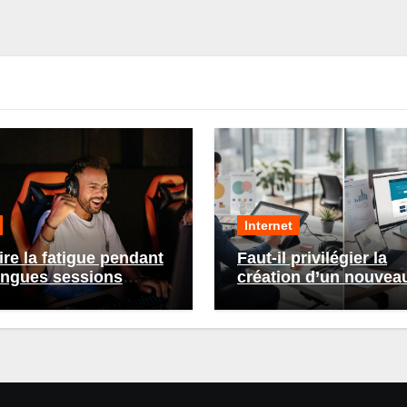
Internet
re la fatigue pendant
Faut-il privilégier la
ongues sessions
création d’un nouveau
g : conseils et
ou la refonte d’un site
ces
existant ?