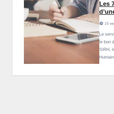
Les 7
d’un
15 se
Le service RH fait partie des indispensables pour assurer
le bon d
SIRH, l
Humaine