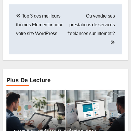
Navigation
Top 3 des meilleurs
Où vendre ses
de
thèmes Elementor pour
prestations de services
l’article
votre site WordPress
freelances sur Internet ?
Plus De Lecture