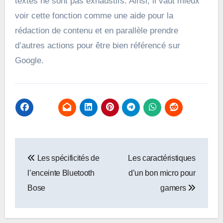
textes ne sont pas exhaustifs. Ainsi, il vaut mieux
voir cette fonction comme une aide pour la
rédaction de contenu et en parallèle prendre
d’autres actions pour être bien référencé sur
Google.
Navigation
Les spécificités de
Les caractéristiques
de
l’enceinte Bluetooth
d’un bon micro pour
l’article
Bose
gamers