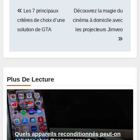
Navigation
Les 7 principaux
Découvrez la magie du
de
critères de choix d’une
cinéma à domicile avec
l’article
solution de GTA
les projecteurs Jimveo
Plus De Lecture
Quels appareils reconditionnés peut-on